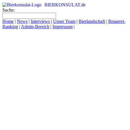
BIERKONSULAT.de
Suche:
Home
|
News
|
Interviews
|
Unser Team
|
Bierlandschaft
|
Brauerei-
Ranking
|
Admin-Bereich
|
Impressum
|