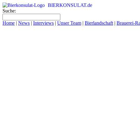
BIERKONSULAT.de
Suche:
Home
|
News
|
Interviews
|
Unser Team
|
Bierlandschaft
|
Brauerei-R