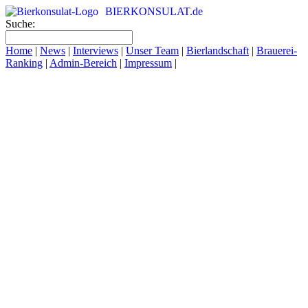
BIERKONSULAT.de
Suche:
Home
|
News
|
Interviews
|
Unser Team
|
Bierlandschaft
|
Brauerei-
Ranking
|
Admin-Bereich
|
Impressum
|