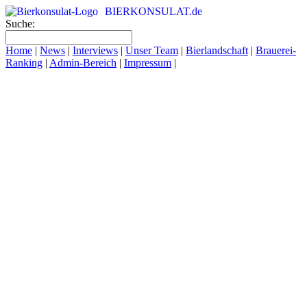
BIERKONSULAT.de
Suche:
Home
|
News
|
Interviews
|
Unser Team
|
Bierlandschaft
|
Brauerei-
Ranking
|
Admin-Bereich
|
Impressum
|