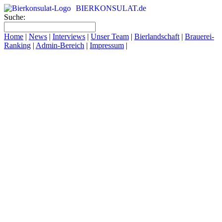
BIERKONSULAT.de
Suche:
Home
|
News
|
Interviews
|
Unser Team
|
Bierlandschaft
|
Brauerei-
Ranking
|
Admin-Bereich
|
Impressum
|