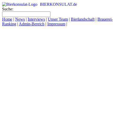
BIERKONSULAT.de
Suche:
Home
|
News
|
Interviews
|
Unser Team
|
Bierlandschaft
|
Brauerei-
Ranking
|
Admin-Bereich
|
Impressum
|