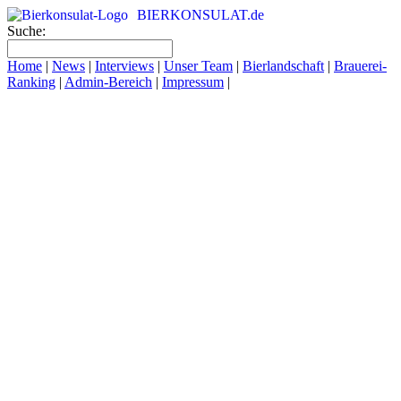
BIERKONSULAT.de
Suche:
Home
|
News
|
Interviews
|
Unser Team
|
Bierlandschaft
|
Brauerei-
Ranking
|
Admin-Bereich
|
Impressum
|