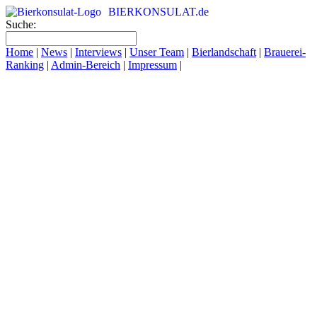
BIERKONSULAT.de
Suche:
Home
|
News
|
Interviews
|
Unser Team
|
Bierlandschaft
|
Brauerei-
Ranking
|
Admin-Bereich
|
Impressum
|