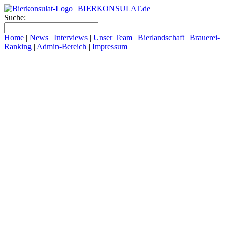
BIERKONSULAT.de
Suche:
Home
|
News
|
Interviews
|
Unser Team
|
Bierlandschaft
|
Brauerei-
Ranking
|
Admin-Bereich
|
Impressum
|