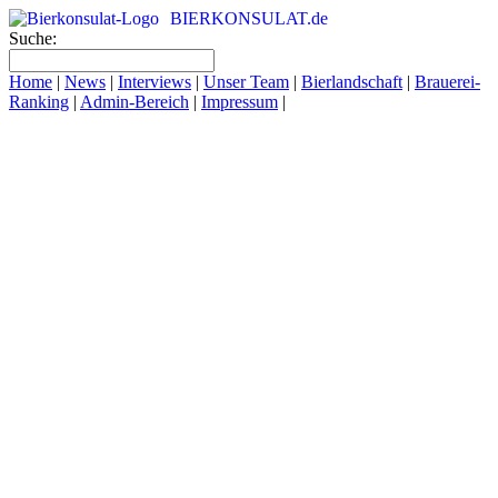
BIERKONSULAT.de
Suche:
Home
|
News
|
Interviews
|
Unser Team
|
Bierlandschaft
|
Brauerei-
Ranking
|
Admin-Bereich
|
Impressum
|