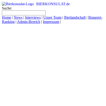
BIERKONSULAT.de
Suche:
Home
|
News
|
Interviews
|
Unser Team
|
Bierlandschaft
|
Brauerei-
Ranking
|
Admin-Bereich
|
Impressum
|