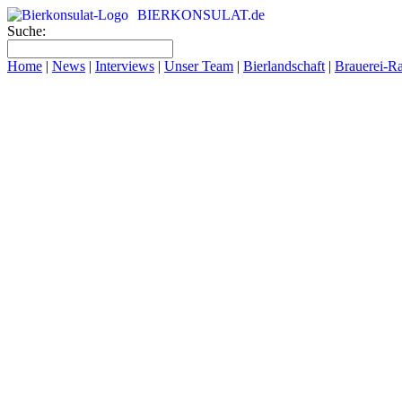
BIERKONSULAT.de
Suche:
Home
|
News
|
Interviews
|
Unser Team
|
Bierlandschaft
|
Brauerei-R