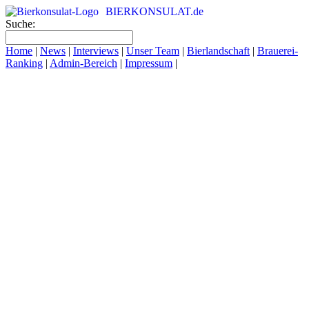
BIERKONSULAT.de
Suche:
Home
|
News
|
Interviews
|
Unser Team
|
Bierlandschaft
|
Brauerei-
Ranking
|
Admin-Bereich
|
Impressum
|