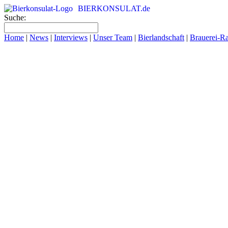
BIERKONSULAT.de
Suche:
Home
|
News
|
Interviews
|
Unser Team
|
Bierlandschaft
|
Brauerei-R