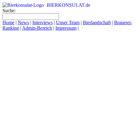
BIERKONSULAT.de
Suche:
Home
|
News
|
Interviews
|
Unser Team
|
Bierlandschaft
|
Brauerei-
Ranking
|
Admin-Bereich
|
Impressum
|