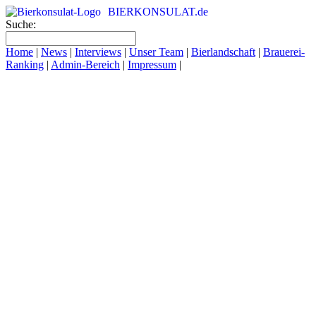
BIERKONSULAT.de
Suche:
Home
|
News
|
Interviews
|
Unser Team
|
Bierlandschaft
|
Brauerei-
Ranking
|
Admin-Bereich
|
Impressum
|