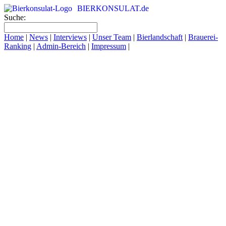
BIERKONSULAT.de
Suche:
Home
|
News
|
Interviews
|
Unser Team
|
Bierlandschaft
|
Brauerei-
Ranking
|
Admin-Bereich
|
Impressum
|