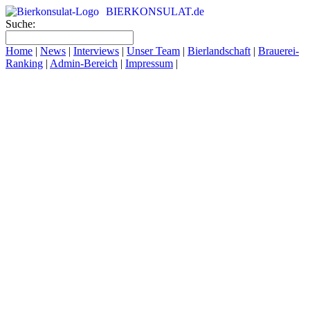
BIERKONSULAT.de
Suche:
Home
|
News
|
Interviews
|
Unser Team
|
Bierlandschaft
|
Brauerei-
Ranking
|
Admin-Bereich
|
Impressum
|