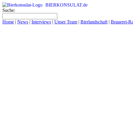
BIERKONSULAT.de
Suche:
Home
|
News
|
Interviews
|
Unser Team
|
Bierlandschaft
|
Brauerei-R